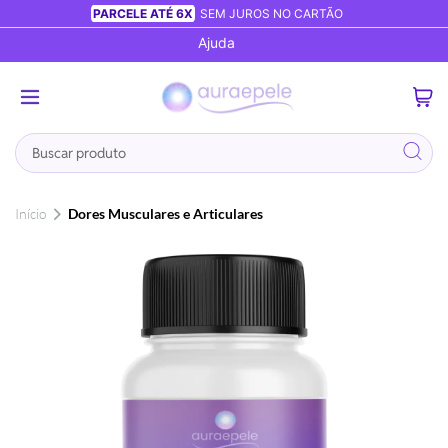
PARCELE ATÉ 6X
SEM JUROS NO CARTÃO
Ajuda
0
Busca
Início
Dores Musculares e Articulares
Pular
para
o
final
da
Galeria
de
imagens