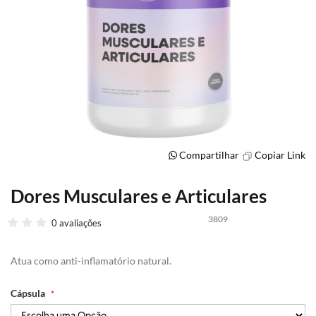
Compartilhar
Copiar Link
Dores Musculares e Articulares
Saltar
para
3809
o
0 avaliações
início
da
Atua como anti-inflamatório natural.
Galeria
de
imagens
Cápsula