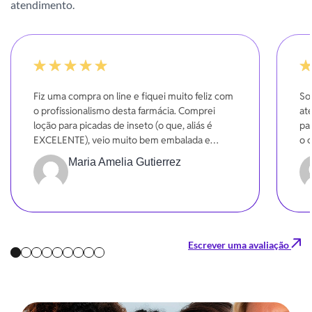
atendimento.
100%
-20
Fiz uma compra on line e fiquei muito feliz com
So
o profissionalismo desta farmácia. Comprei
at
loção para picadas de inseto (o que, aliás é
pa
EXCELENTE), veio muito bem embalada e
o 
entregue dentro do prazo. Super indico!!!
Maria Amelia Gutierrez
Gratidão!!!
Escrever uma avaliação