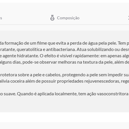
s
Composição
 formação de um filme que evita a perda de água pela pele. Tem p
atante, queratolítica e antibacteriana. Atua solubilizando ou de
te agente hidratante. O efeito é visível rapidamente: em apenas 
m alguns dias, pode-se observar melhoras na textura da pele, além
protetora sobre a pele e cabelos, protegendo a pele sem impedir sua
alivia coceira além de possuir propriedades rejuvenescedoras, reg
co suave. Quando é aplicada localmente, tem ação vasoconstritor