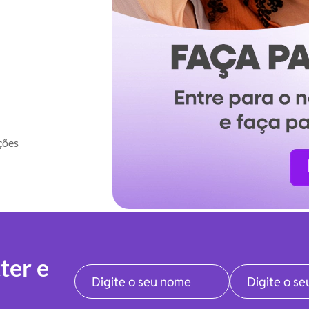
ções
ter e