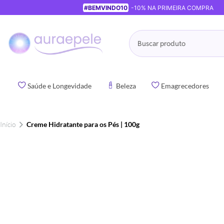
#BEMVINDO10
-10% NA PRIMEIRA COMPRA
Pesquisa
Saúde e Longevidade
Beleza
Emagrecedores
Início
Creme Hidratante para os Pés | 100g
Pular
para
o
final
da
Galeria
de
imagens