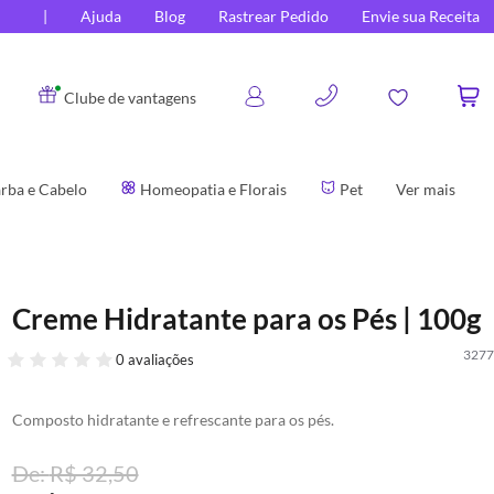
Ajuda
Blog
Rastrear Pedido
Envie sua Receita
0
Clube de vantagens
rba e Cabelo
Homeopatia e Florais
Pet
Ver mais
Creme Hidratante para os Pés | 100g
3277
0 avaliações
Composto hidratante e refrescante para os pés.
R$ 32,50