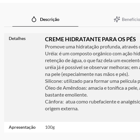
imagens
Benefício
Descrição
Detalhes
CREME HIDRATANTE PARA OS PÉS
Promove uma hidratação profunda, através da
Uréia: é um composto orgânico com ação hidr
retenção de água, o que faz dela um excelen
uréia já é possível se observar melhoras; e
na pele (especialmente nas mãos e pés).
Silicone: utilizado para formar uma película 
Óleo de Amêndoas: amacia e tonifica a pele, 
bastante emoliente.
Cânfora: atua como rubefaciente e analgési
origem externa.
Apresentação
100g