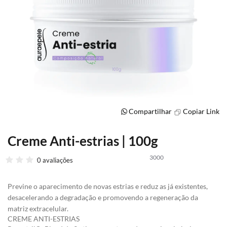
Compartilhar
Copiar Link
Creme Anti-estrias | 100g
Saltar
para
3000
o
0 avaliações
início
da
Previne o aparecimento de novas estrias e reduz as já existentes,
Galeria
desacelerando a degradação e promovendo a regeneração da
de
matriz extracelular.
imagens
CREME ANTI-ESTRIAS