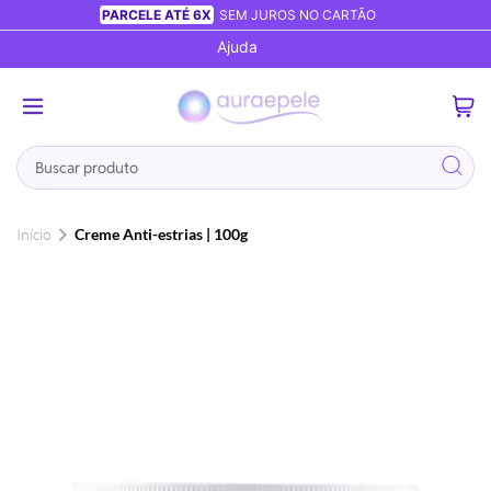
PARCELE ATÉ 6X
SEM JUROS NO CARTÃO
Ajuda
0
Busca
Início
Creme Anti-estrias | 100g
Pular
para
o
final
da
Galeria
de
imagens