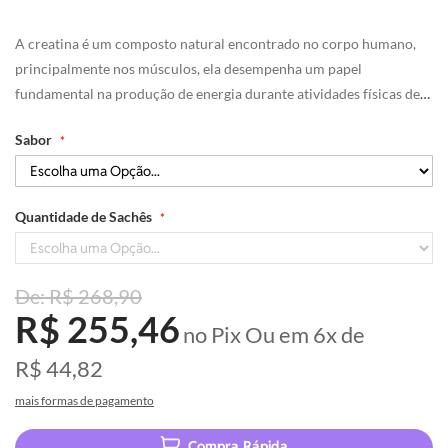
início
da
A creatina é um composto natural encontrado no corpo humano,
Galeria
de
principalmente nos músculos, ela desempenha um papel
imagens
fundamental na produção de energia durante atividades físicas de
alta intensidade e curta duração.
Sabor
Quantidade de Sachês
R$ 268,90
R$ 255,46
no Pix
Ou em
6x
de
R$ 44,82
mais formas de pagamento
Compra Rápida