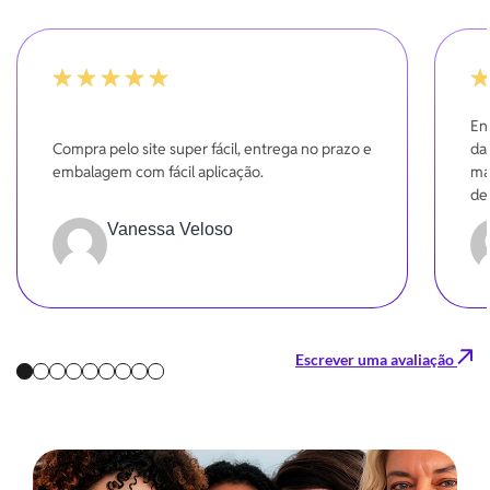
-20%
-20
En
Compra pelo site super fácil, entrega no prazo e
da
embalagem com fácil aplicação.
ma
de
se
Vanessa Veloso
Gr
Escrever uma avaliação