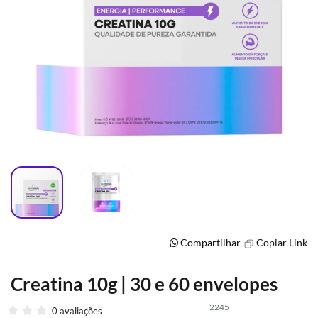
Compartilhar
Copiar Link
Creatina 10g | 30 e 60 envelopes
Saltar
para
2245
o
0 avaliações