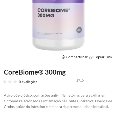
Compartilhar
Copiar Link
CoreBiome® 300mg
Saltar
para
2710
o
0 avaliações
início
da
Ativo pós-biótico, com ações anti-inflamatórias para auxiliar em
Galeria
sintomas relacionados à inflamação na Colite Ulcerativa, Doença de
de
Crohn, saúde do intestino e melhora da permeabilidade intestinal.
imagens