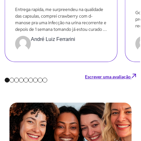
-20%
10
Entrega rapida, me surpreendeu na qualidade
Go
das capsulas, comprei crawberry com d-
pr
manose pra uma infecção na urina recorrente e
re
depois de 1 semana tomando já estou curado e
sentindo uma melhora significativa na funções.
André Luiz Ferrarini
Gratidão
Escrever uma avaliação