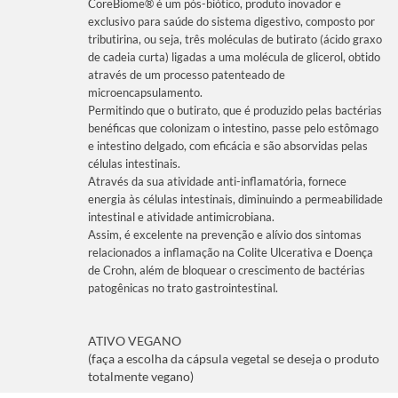
CoreBiome® é um pós-biótico, produto inovador e
exclusivo para saúde do sistema digestivo, composto por
tributirina, ou seja, três moléculas de butirato (ácido graxo
de cadeia curta) ligadas a uma molécula de glicerol, obtido
através de um processo patenteado de
microencapsulamento.
Permitindo que o butirato, que é produzido pelas bactérias
benéficas que colonizam o intestino, passe pelo estômago
e intestino delgado, com eficácia e são absorvidas pelas
células intestinais.
Através da sua atividade anti-inflamatória, fornece
energia às células intestinais, diminuindo a permeabilidade
intestinal e atividade antimicrobiana.
Assim, é excelente na prevenção e alívio dos sintomas
relacionados a inflamação na Colite Ulcerativa e Doença
de Crohn, além de bloquear o crescimento de bactérias
patogênicas no trato gastrointestinal.
ATIVO VEGANO
(faça a escolha da cápsula vegetal se deseja o produto
totalmente vegano)