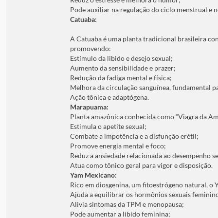
Pode auxiliar na regulação do ciclo menstrual e
Catuaba:
A Catuaba é uma planta tradicional brasileira co
promovendo:
Estímulo da libido e desejo sexual;
Aumento da sensibilidade e prazer;
Redução da fadiga mental e física;
Melhora da circulação sanguínea, fundamental p
Ação tônica e adaptógena.
Marapuama:
Planta amazônica conhecida como “Viagra da Amazô
Estimula o apetite sexual;
Combate a impotência e a disfunção erétil;
Promove energia mental e foco;
Reduz a ansiedade relacionada ao desempenho se
Atua como tônico geral para vigor e disposição.
Yam Mexicano:
Rico em diosgenina, um fitoestrógeno natural, 
Ajuda a equilibrar os hormônios sexuais feminino
Alivia sintomas da TPM e menopausa;
Pode aumentar a libido feminina;