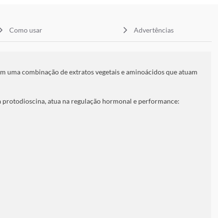
Como usar
Advertências
com uma combinação de extratos vegetais e aminoácidos que atuam
 a protodioscina, atua na regulação hormonal e performance: