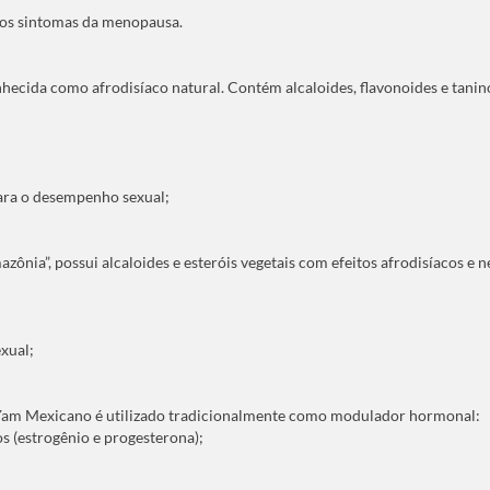
 nos sintomas da menopausa.
nhecida como afrodisíaco natural. Contém alcaloides, flavonoides e tanin
ara o desempenho sexual;
nia”, possui alcaloides e esteróis vegetais com efeitos afrodisíacos e n
xual;
o Yam Mexicano é utilizado tradicionalmente como modulador hormonal:
s (estrogênio e progesterona);