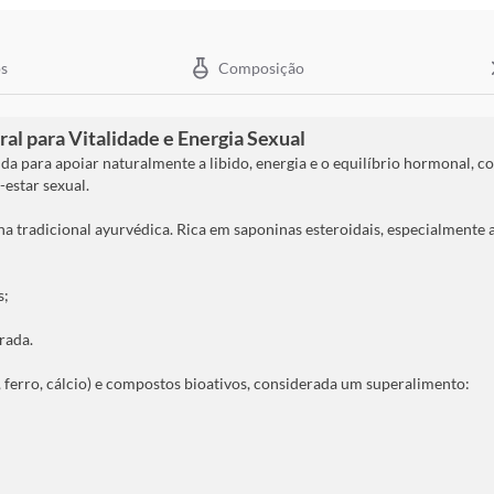
s
Composição
l para Vitalidade e Energia Sexual
a para apoiar naturalmente a libido, energia e o equilíbrio hormonal, 
-estar sexual.
na tradicional ayurvédica. Rica em saponinas esteroidais, especialmente
s;
rada.
, ferro, cálcio) e compostos bioativos, considerada um superalimento: