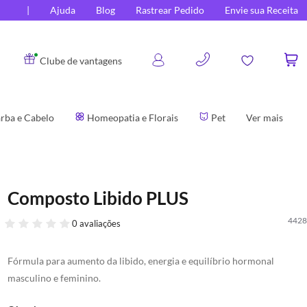
Ajuda
Blog
Rastrear Pedido
Envie sua Receita
0
Clube de vantagens
rba e Cabelo
Homeopatia e Florais
Pet
Ver mais
Composto Libido PLUS
4428
0 avaliações
Fórmula para aumento da libido, energia e equilíbrio hormonal
masculino e feminino.