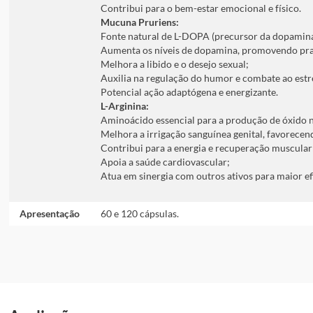
Contribui para o bem-estar emocional e físico.
Mucuna Pruriens:
Fonte natural de L-DOPA (precursor da dopamina
Aumenta os níveis de dopamina, promovendo pra
Melhora a libido e o desejo sexual;
Auxilia na regulação do humor e combate ao estr
Potencial ação adaptógena e energizante.
L-Arginina:
Aminoácido essencial para a produção de óxido ní
Melhora a irrigação sanguínea genital, favorecen
Contribui para a energia e recuperação muscular
Apoia a saúde cardiovascular;
Atua em sinergia com outros ativos para maior ef
Apresentação
60 e 120 cápsulas.