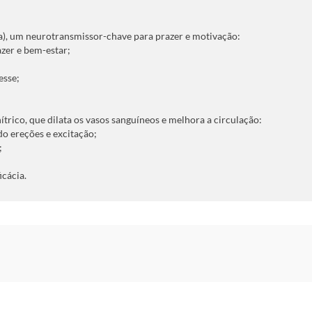
), um neurotransmissor-chave para prazer e motivação:
zer e bem-estar;
esse;
trico, que dilata os vasos sanguíneos e melhora a circulação:
do ereções e excitação;
;
icácia.