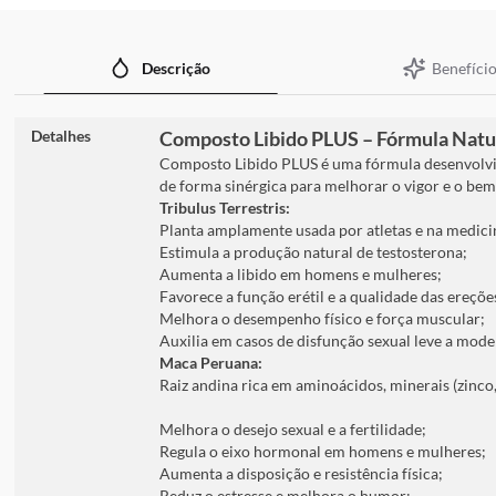
imagens
Benefício
Descrição
Detalhes
Composto Libido PLUS – Fórmula Natura
Composto Libido PLUS é uma fórmula desenvolvid
de forma sinérgica para melhorar o vigor e o bem
Tribulus Terrestris:
Planta amplamente usada por atletas e na medici
Estimula a produção natural de testosterona;
Aumenta a libido em homens e mulheres;
Favorece a função erétil e a qualidade das ereçõe
Melhora o desempenho físico e força muscular;
Auxilia em casos de disfunção sexual leve a mode
Maca Peruana:
Raiz andina rica em aminoácidos, minerais (zinco
Melhora o desejo sexual e a fertilidade;
Regula o eixo hormonal em homens e mulheres;
Aumenta a disposição e resistência física;
Reduz o estresse e melhora o humor;