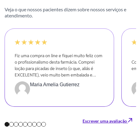
Veja o que nossos pacientes dizem sobre nossos serviços e
atendimento.
100%
-20
Fiz uma compra on line e fiquei muito feliz com
o profissionalismo desta farmácia. Comprei
Co
loção para picadas de inseto (o que, aliás é
em
EXCELENTE), veio muito bem embalada e
entregue dentro do prazo. Super indico!!!
Maria Amelia Gutierrez
Gratidão!!!
Escrever uma avaliação