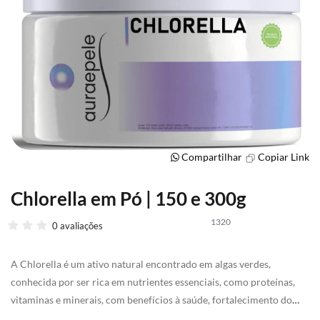
Compartilhar
Copiar Link
Chlorella em Pó | 150 e 300g
Saltar
para
1320
o
0 avaliações
início
da
A Chlorella é um ativo natural encontrado em algas verdes,
Galeria
de
conhecida por ser rica em nutrientes essenciais, como proteínas,
imagens
vitaminas e minerais, com benefícios à saúde, fortalecimento do
sistema imunológico e desintoxicação do organismo.