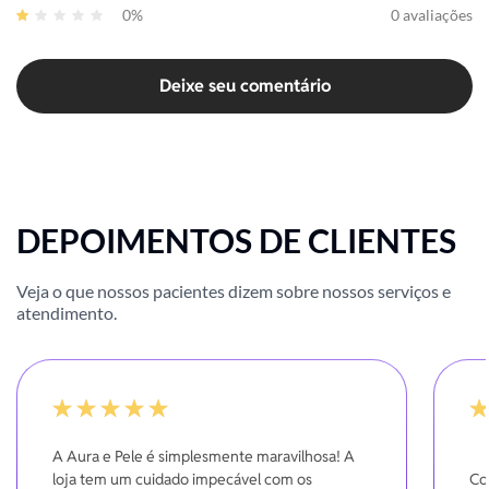
0%
0 avaliações
Deixe seu comentário
DEPOIMENTOS DE CLIENTES
Veja o que nossos pacientes dizem sobre nossos serviços e
atendimento.
100%
-20
A Aura e Pele é simplesmente maravilhosa! A
loja tem um cuidado impecável com os
Co