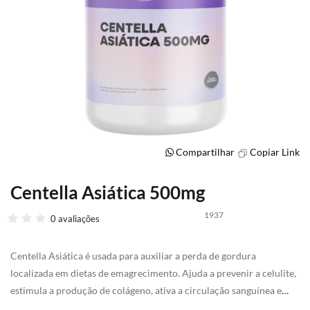
Compartilhar
Copiar Link
Centella Asiática 500mg
Saltar
para
1937
o
0 avaliações
início
da
Centella Asiática é usada para auxiliar a perda de gordura
Galeria
de
localizada em dietas de emagrecimento. Ajuda a prevenir a celulite,
imagens
estimula a produção de colágeno, ativa a circulação sanguínea e
tem ação anti-inflamatória.