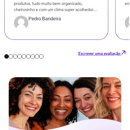
produtos, tudo muito bem organizado,
em
cheirosinho e com um clima super acolhedor.
Dá pra sentir o carinho em cada detalhe!
Pedro Bandeira
Escrever uma avaliação