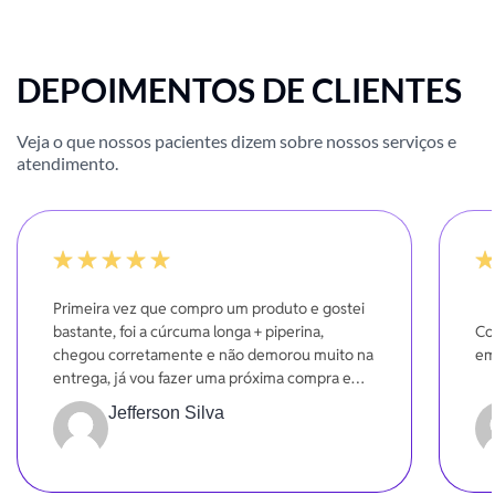
DEPOIMENTOS DE CLIENTES
Veja o que nossos pacientes dizem sobre nossos serviços e
atendimento.
100%
-20
Primeira vez que compro um produto e gostei
bastante, foi a cúrcuma longa + piperina,
Co
chegou corretamente e não demorou muito na
em
entrega, já vou fazer uma próxima compra em
breve.
Jefferson Silva