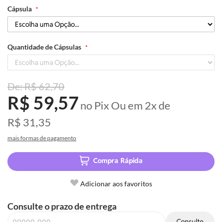
Cápsula
redução de rugas e linhas de expressão.
Quantidade de Cápsulas
R$ 62,70
R$ 59,57
no Pix
Ou em
2x
de
R$ 31,35
mais formas de pagamento
Compra Rápida
Adicionar aos favoritos
Consulte o prazo de entrega
Consulte