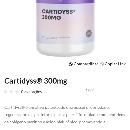
Compartilhar
Copiar Link
Cartidyss® 300mg
Saltar
para
1922
o
0 avaliações
início
da
Cartidyss® é um ativo patenteado que possui propriedades
Galeria
de
regeneradoras e protetoras para a pele. É formulado com peptídeos
imagens
de colágeno marinho e ácido hialurônico, promovendo a
hidratação, elasticidade e firmeza da pele, além de auxiliar na