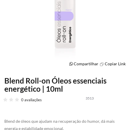
Compartilhar
Copiar Link
Blend Roll-on Óleos essenciais
Saltar
para
energético | 10ml
o
início
3513
0 avaliações
da
Galeria
de
imagens
Blend de óleos que ajudam na recuperação do humor, dá mais
energia e estabilidade emocional.