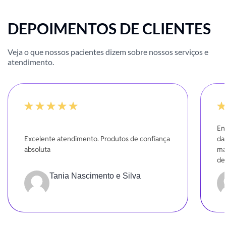
DEPOIMENTOS DE CLIENTES
Veja o que nossos pacientes dizem sobre nossos serviços e
atendimento.
100%
-20
En
Excelente atendimento. Produtos de confiança
da
absoluta
ma
de
se
Tania Nascimento e Silva
Gr