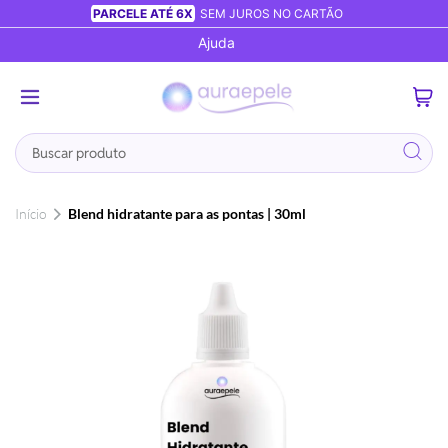
PARCELE ATÉ 6X
SEM JUROS NO CARTÃO
Ajuda
0
Busca
Início
Blend hidratante para as pontas | 30ml
Pular
para
o
final
da
Galeria
de
imagens