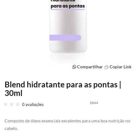
Compartilhar
Copiar Link
Blend hidratante para as pontas |
Saltar
para
30ml
o
início
2844
0 avaliações
da
Galeria
de
Composto de óleos essenciais excelentes para uma boa nutrição no
imagens
cabelo.