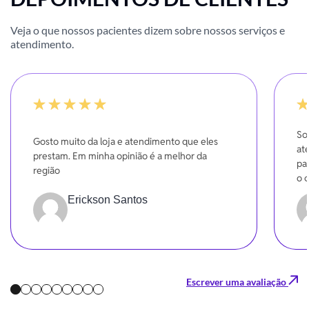
Veja o que nossos pacientes dizem sobre nossos serviços e
atendimento.
100%
-20
So
Gosto muito da loja e atendimento que eles
at
prestam. Em minha opinião é a melhor da
pa
região
o 
Erickson Santos
Escrever uma avaliação