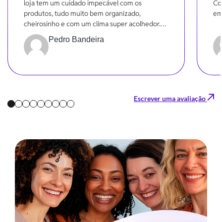
loja tem um cuidado impecável com os
Co
produtos, tudo muito bem organizado,
em
cheirosinho e com um clima super acolhedor.
Dá pra sentir o carinho em cada detalhe!
Pedro Bandeira
Escrever uma avaliação