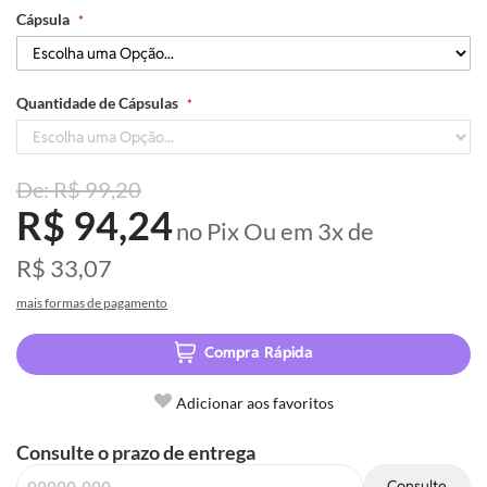
Cápsula
durante o exercício e promovendo o crescimento muscular.
Quantidade de Cápsulas
R$ 99,20
R$ 94,24
no Pix
Ou em
3x
de
R$ 33,07
mais formas de pagamento
Compra Rápida
Adicionar aos favoritos
Consulte o prazo de entrega
Consulte