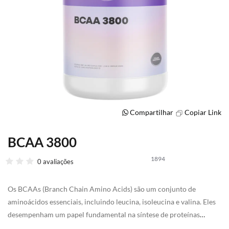
Compartilhar
Copiar Link
BCAA 3800
Saltar
para
1894
o
0 avaliações
início
da
Os BCAAs (Branch Chain Amino Acids) são um conjunto de
Galeria
de
aminoácidos essenciais, incluindo leucina, isoleucina e valina. Eles
imagens
desempenham um papel fundamental na síntese de proteínas
musculares, ajudando na recuperação muscular, reduzindo a fadiga