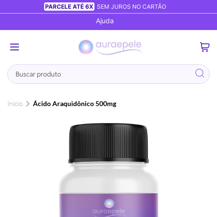
PARCELE ATÉ 6X
SEM JUROS NO CARTÃO
Ajuda
0
Busca
Início
Ácido Araquidônico 500mg
Pular
para
o
final
da
Galeria
de
imagens