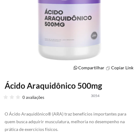
Compartilhar
Copiar Link
Ácido Araquidônico 500mg
Saltar
para
3054
o
0 avaliações
início
da
O Ácido Araquidônico® (ARA) traz benefícios importantes para
Galeria
de
quem busca adquirir musculatura, melhoria no desempenho na
imagens
prática de exercícios físicos.