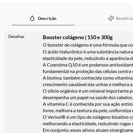
imagens
Benefício
Descrição
Detalhes
Booster colágeno | 150 e 300g
O booster de colágeno é uma fórmula que co
O ácido hialurônico é uma substância natura
elasticidade da pele, reduzindo a aparência de
A Coenzima Q10 é um poderoso antioxidante
fundamental na proteção das células contra o
A biotina, também conhecida como vitamina B7
crescimento saudável das unhas e melhora a 
O silício orgânico é um mineral importante 
desempenha um papel na saúde dos cabelos, 
A vitamina C é conhecida por sua ação antio
livres, melhora a textura da pele, uniformi
O Verisol® é um tipo de colágeno bioativo c
melhorando a elasticidade, reduzindo rugas 
Em conjunto, esses ativos atuam sinergicame