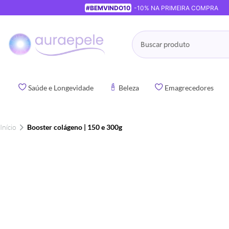
#BEMVINDO10
-10% NA PRIMEIRA COMPRA
Pesquisa
Saúde e Longevidade
Beleza
Emagrecedores
Início
Booster colágeno | 150 e 300g
Pular
para
o
final
da
Galeria
de
imagens