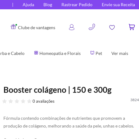
Ajuda
Blog
Rastrear Pedido
Envie sua Receita
0
Clube de vantagens
rba e Cabelo
Homeopatia e Florais
Pet
Ver mais
Booster colágeno | 150 e 300g
3824
0 avaliações
Fórmula contendo combinações de nutrientes que promovem a
produção de colágeno, melhorando a saúde da pele, unhas e cabelos.