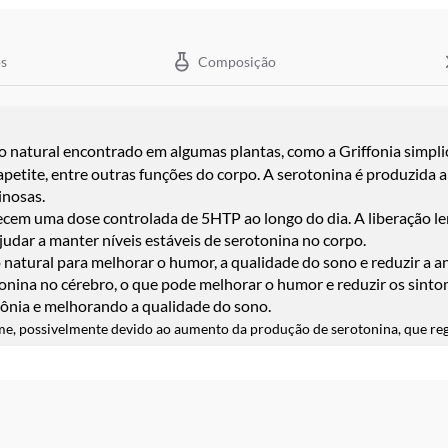
s
Composição
natural encontrado em algumas plantas, como a Griffonia simplic
apetite, entre outras funções do corpo. A serotonina é produzida 
inosas.
cem uma dose controlada de 5HTP ao longo do dia. A liberação len
udar a manter níveis estáveis de serotonina no corpo.
tural para melhorar o humor, a qualidade do sono e reduzir a a
onina no cérebro, o que pode melhorar o humor e reduzir os sint
nsônia e melhorando a qualidade do sono.
me, possivelmente devido ao aumento da produção de serotonina, que regu