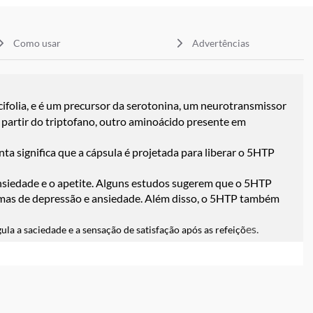
Como usar
Advertências
ifolia, e é um precursor da serotonina, um neurotransmissor
a partir do triptofano, outro aminoácido presente em
ta significa que a cápsula é projetada para liberar o 5HTP
nsiedade e o apetite. Alguns estudos sugerem que o 5HTP
omas de depressão e ansiedade. Além disso, o 5HTP também
es.
la a saciedade e a sensação de satisfação após as refeiçõ