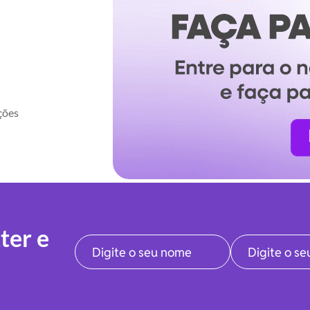
ções
ter e