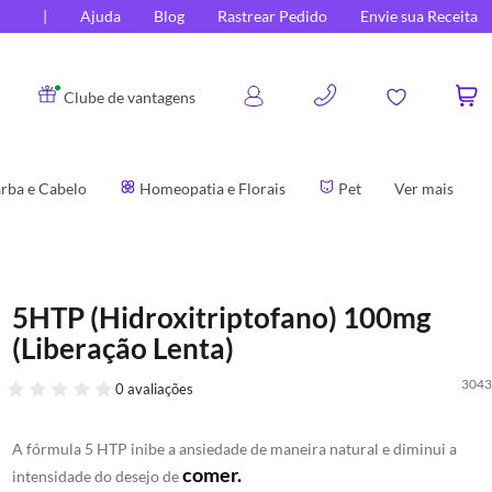
Ajuda
Blog
Rastrear Pedido
Envie sua Receita
0
Clube de vantagens
rba e Cabelo
Homeopatia e Florais
Pet
Ver mais
5HTP (Hidroxitriptofano) 100mg
(Liberação Lenta)
3043
0 avaliações
A fórmula 5 HTP inibe a ansiedade de maneira natural e diminui a
comer.
intensidade do desejo de